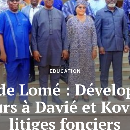
EDUCATION
 de Lomé : Dével
rs à Davié et Ko
litiges fonciers