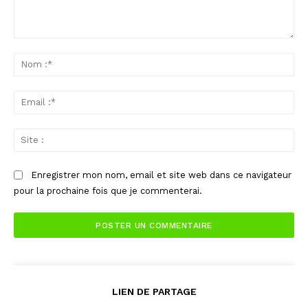
Commenter
:
No
:*
Ema
:*
Sit
:
Enregistrer mon nom, email et site web dans ce navigateur
pour la prochaine fois que je commenterai.
LIEN DE PARTAGE