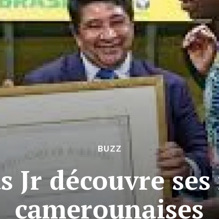
BUZZ
s Jr découvre ses
camerounaises