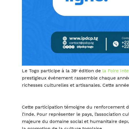
Le Togo participe à la 38ᵉ édition de
la Foire Int
prestigieux événement rassemble chaque année
richesses culturelles et artisanales. Cette année
Cette participation témoigne du renforcement de
l’Inde. Pour représenter le pays, l’association c
majeure du domaine social et humanitaire depui
la promotion de la culture togolaise.