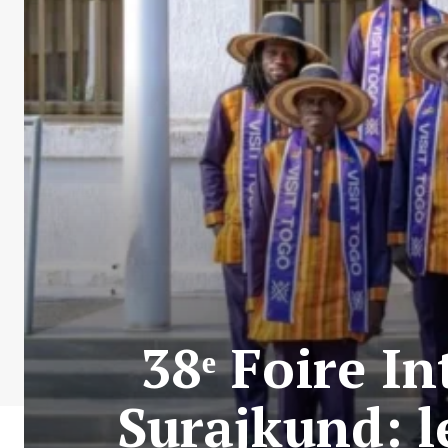
38ᵉ Foire In
Surajkund: l