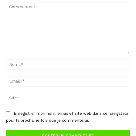
Commenter
:
No
:*
Ema
:*
Sit
:
Enregistrer mon nom, email et site web dans ce navigateur
pour la prochaine fois que je commenterai.