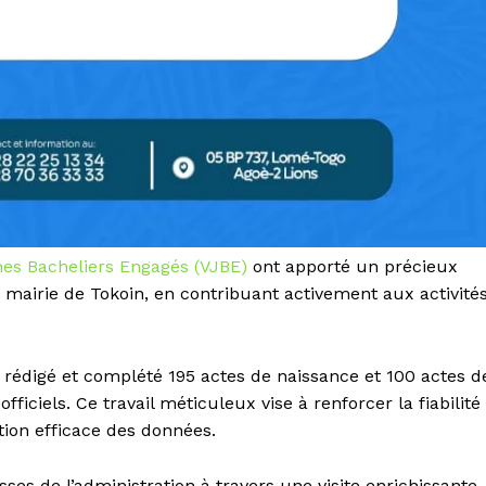
es Bacheliers Engagés (VJBE)
ont apporté un précieux
 la mairie de Tokoin, en contribuant activement aux activité
t rédigé et complété 195 actes de naissance et 100 actes d
fficiels. Ce travail méticuleux vise à renforcer la fiabilité
tion efficace des données.
sses de l’administration à travers une visite enrichissante