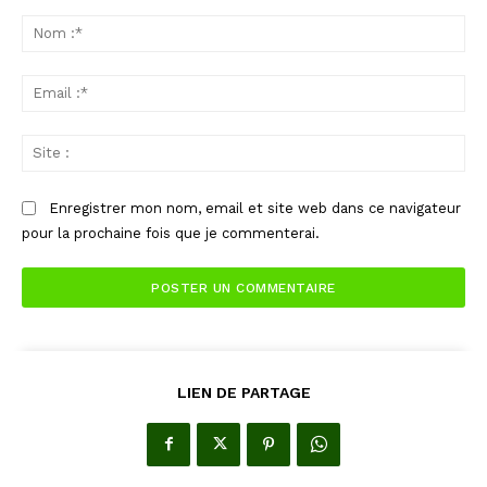
Commenter
:
No
:*
Ema
:*
Sit
:
Enregistrer mon nom, email et site web dans ce navigateur
pour la prochaine fois que je commenterai.
LIEN DE PARTAGE