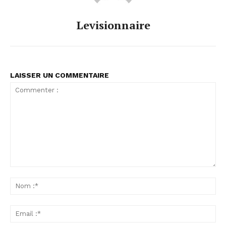
Levisionnaire
LAISSER UN COMMENTAIRE
Commenter
:
No
:*
Ema
:*