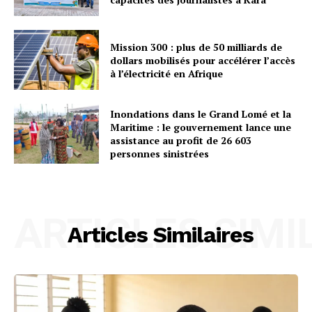
Mission 300 : plus de 50 milliards de
dollars mobilisés pour accélérer l’accès
à l’électricité en Afrique
Inondations dans le Grand Lomé et la
Maritime : le gouvernement lance une
assistance au profit de 26 603
personnes sinistrées
ARTICLES SIMI
Articles Similaires