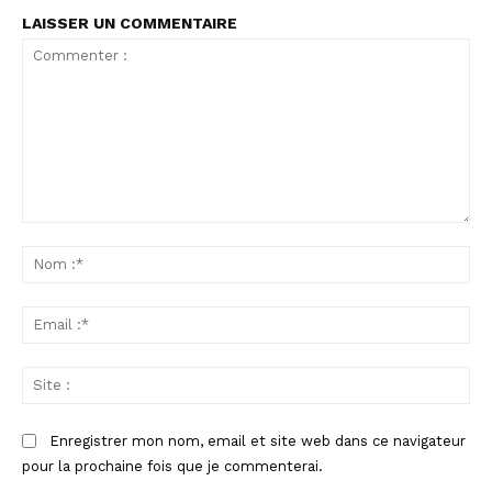
LAISSER UN COMMENTAIRE
Commenter
:
No
:*
Ema
:*
Sit
:
Enregistrer mon nom, email et site web dans ce navigateur
pour la prochaine fois que je commenterai.