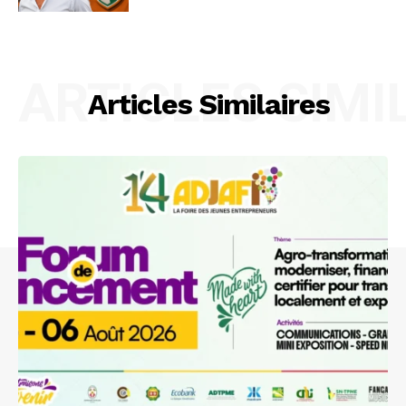
ARTICLES SIMI
Articles Similaires