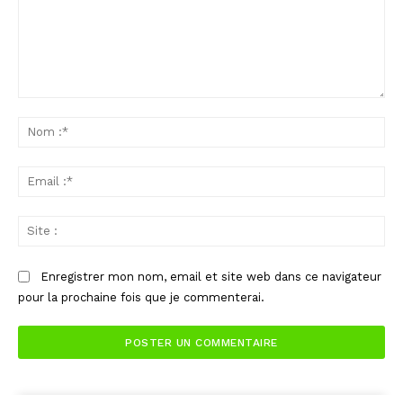
Commenter
:
No
:*
Ema
:*
Sit
:
Enregistrer mon nom, email et site web dans ce navigateur
pour la prochaine fois que je commenterai.