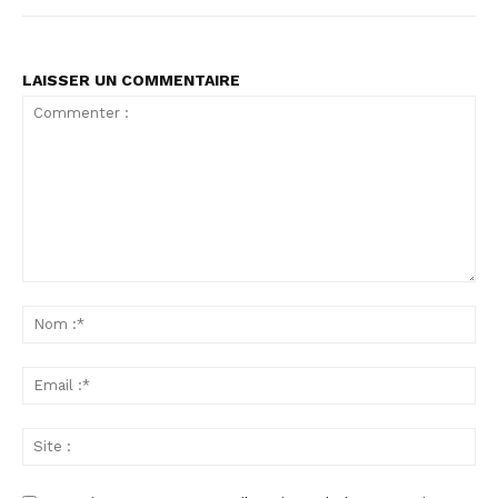
LAISSER UN COMMENTAIRE
Commenter
:
No
:*
Ema
:*
Sit
: