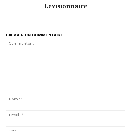
Levisionnaire
LAISSER UN COMMENTAIRE
Commenter
:
No
:*
Ema
:*
Sit