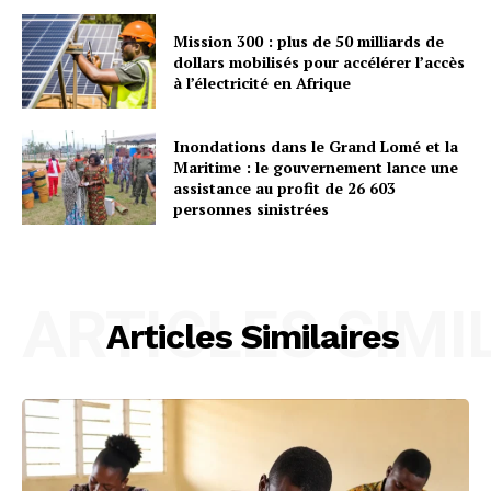
Mission 300 : plus de 50 milliards de
dollars mobilisés pour accélérer l’accès
à l’électricité en Afrique
Inondations dans le Grand Lomé et la
Maritime : le gouvernement lance une
assistance au profit de 26 603
personnes sinistrées
ARTICLES SIMI
Articles Similaires