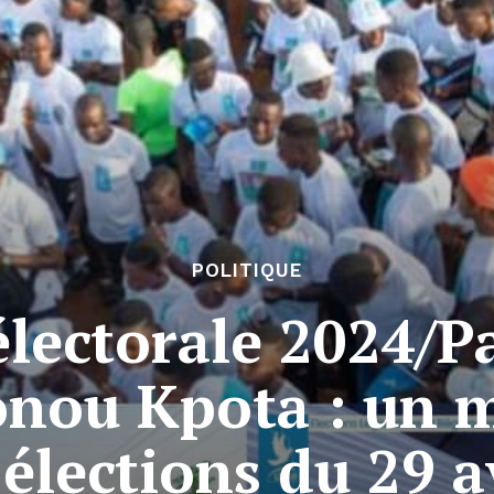
POLITIQUE
lectorale 2024/Pa
onou Kpota : un m
 élections du 29 a