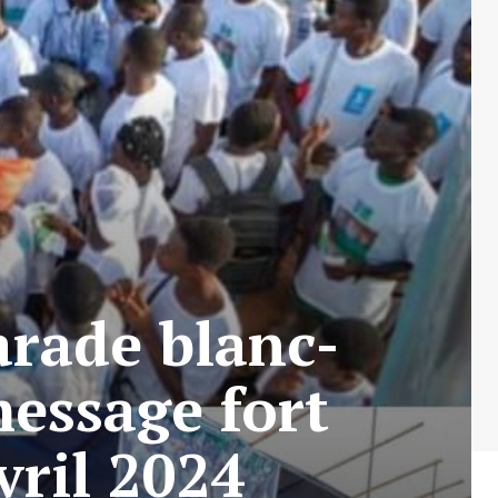
rade blanc-
essage fort
vril 2024