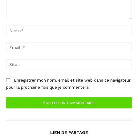
Commenter
:
No
:*
Ema
:*
Sit
:
Enregistrer mon nom, email et site web dans ce navigateur
pour la prochaine fois que je commenterai.
LIEN DE PARTAGE