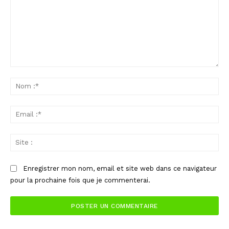
Commenter
:
No
:*
Ema
:*
Sit
:
Enregistrer mon nom, email et site web dans ce navigateur
pour la prochaine fois que je commenterai.