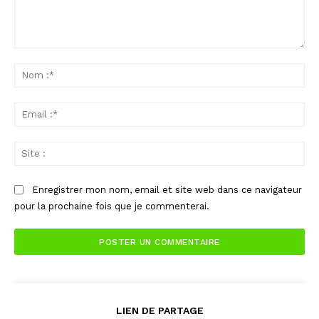
Commenter
:
No
:*
Ema
:*
Sit
:
Enregistrer mon nom, email et site web dans ce navigateur
pour la prochaine fois que je commenterai.
LIEN DE PARTAGE