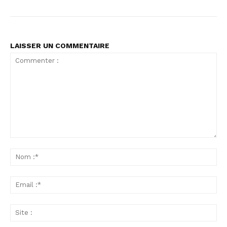
LAISSER UN COMMENTAIRE
Commenter
:
No
:*
Ema
:*
Sit
: