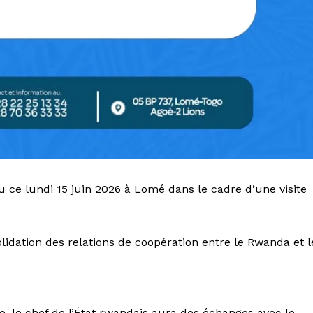
 ce lundi 15 juin 2026 à Lomé dans le cadre d’une visite
olidation des relations de coopération entre le Rwanda et l
e, le chef de l’État rwandais aura des échanges avec le