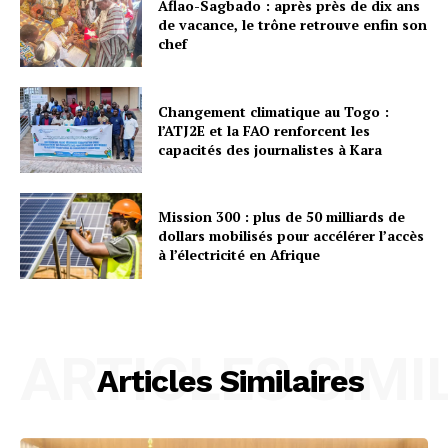
Aflao-Sagbado : après près de dix ans
de vacance, le trône retrouve enfin son
chef
Changement climatique au Togo :
l’ATJ2E et la FAO renforcent les
capacités des journalistes à Kara
Mission 300 : plus de 50 milliards de
dollars mobilisés pour accélérer l’accès
à l’électricité en Afrique
ARTICLES SIMI
Articles Similaires