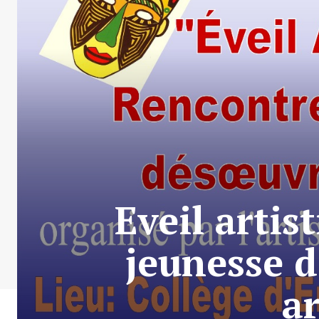
Eveil artis
jeunesse 
ar