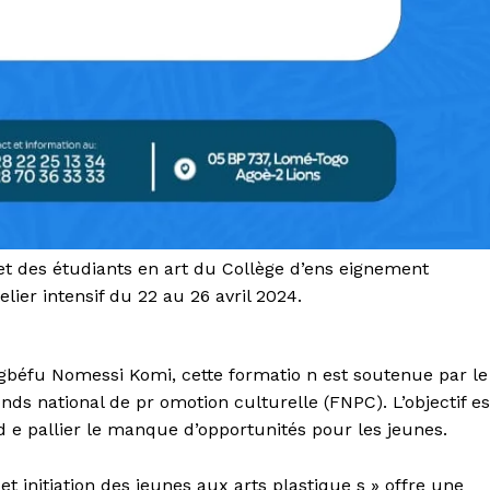
et des étudiants en art du Collège d’ens eignement
elier intensif du 22 au 26 avril 2024.
s Agbéfu Nomessi Komi, cette formatio n est soutenue par le
nds national de pr omotion culturelle (FNPC). L’objectif es
 d e pallier le manque d’opportunités pour les jeunes.
et initiation des jeunes aux arts plastique s » offre une