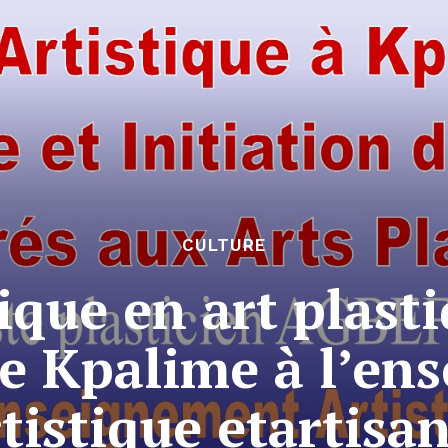
CULTURE
tique en art plast
de Kpalime à l’en
tistique etartisa