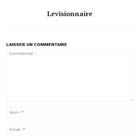
Levisionnaire
LAISSER UN COMMENTAIRE
Commenter
:
No
:*
Ema
:*