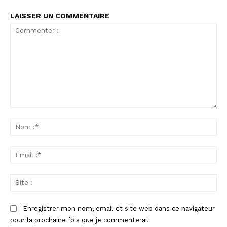
LAISSER UN COMMENTAIRE
Commenter
:
No
:*
Ema
:*
Sit
:
Enregistrer mon nom, email et site web dans ce navigateur
pour la prochaine fois que je commenterai.