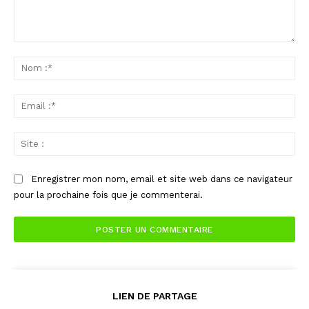
Commenter
:
No
:*
Ema
:*
Sit
:
Enregistrer mon nom, email et site web dans ce navigateur
pour la prochaine fois que je commenterai.
LIEN DE PARTAGE