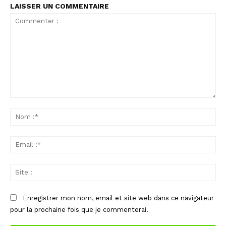
LAISSER UN COMMENTAIRE
Commenter
:
No
:*
Ema
:*
Sit
:
Enregistrer mon nom, email et site web dans ce navigateur
pour la prochaine fois que je commenterai.