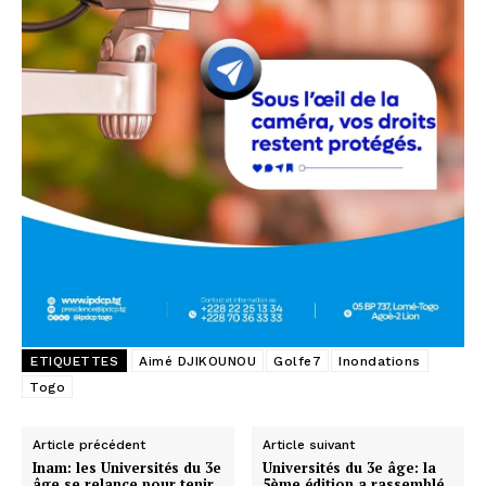
ETIQUETTES
Aimé DJIKOUNOU
Golfe7
Inondations
Togo
Article précédent
Article suivant
Inam: les Universités du 3e
Universités du 3e âge: la
âge se relance pour tenir
5ème édition a rassemblé