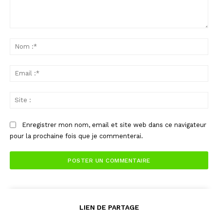
Commenter
:
No
:*
Ema
:*
Sit
:
Enregistrer mon nom, email et site web dans ce navigateur
pour la prochaine fois que je commenterai.
LIEN DE PARTAGE