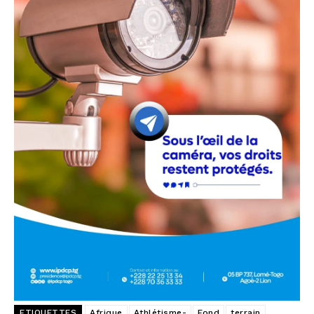
ETIQUETTES
Afrique
Athlétisme-
Fond
terrain