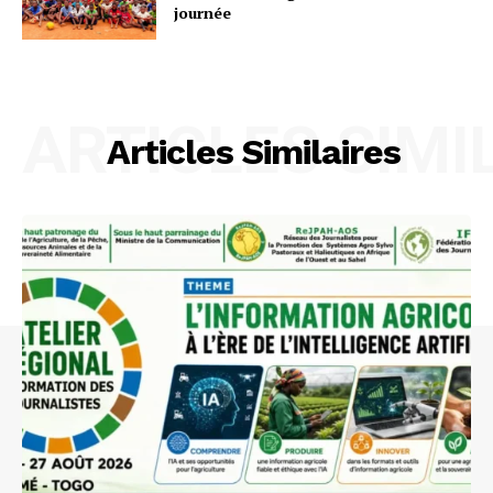
journée
ARTICLES SIMI
Articles Similaires