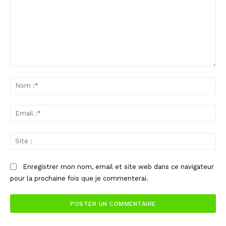
Commenter
:
No
:*
Ema
:*
Sit
:
Enregistrer mon nom, email et site web dans ce navigateur
pour la prochaine fois que je commenterai.