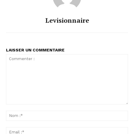
Levisionnaire
LAISSER UN COMMENTAIRE
Commenter
:
No
:*
Ema