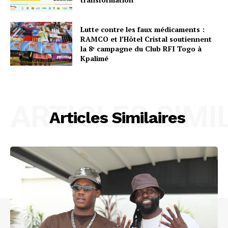
Lutte contre les faux médicaments :
RAMCO et l’Hôtel Cristal soutiennent
la 8ᵉ campagne du Club RFI Togo à
Kpalimé
ARTICLES SIMI
Articles Similaires