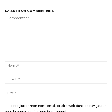
LAISSER UN COMMENTAIRE
Commenter
:
No
:*
Ema
:*
Sit
:
Enregistrer mon nom, email et site web dans ce navigateur
pour la prochaine fois que je commenterai.