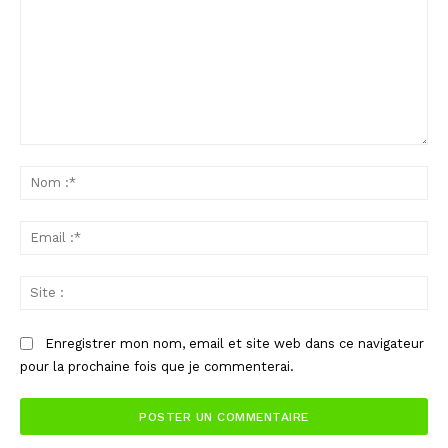
Commenter
:
No
:*
Ema
:*
Sit
:
Enregistrer mon nom, email et site web dans ce navigateur
pour la prochaine fois que je commenterai.