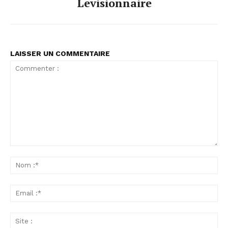
Levisionnaire
LAISSER UN COMMENTAIRE
Commenter
:
No
:*
Ema
:*
Sit