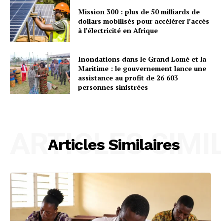
Mission 300 : plus de 50 milliards de
dollars mobilisés pour accélérer l’accès
à l’électricité en Afrique
Inondations dans le Grand Lomé et la
Maritime : le gouvernement lance une
assistance au profit de 26 603
personnes sinistrées
ARTICLES SIMI
Articles Similaires