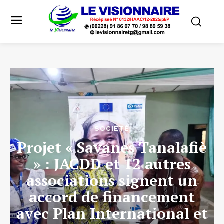
SOCIÉTÉ
Projet « Savanes Tanalafiè
» : JACDD et 12 autres
associations signent un
accord de financement
avec Plan International et