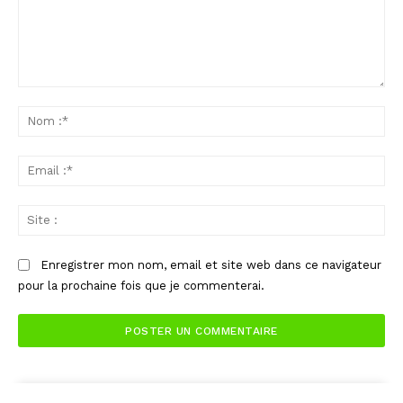
Commenter
:
No
:*
Ema
:*
Sit
:
Enregistrer mon nom, email et site web dans ce navigateur
pour la prochaine fois que je commenterai.