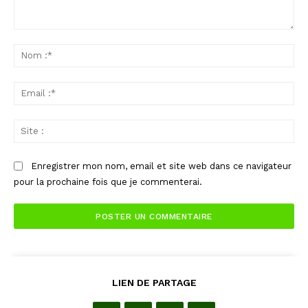
Commenter
:
No
:*
Ema
:*
Sit
:
Enregistrer mon nom, email et site web dans ce navigateur
pour la prochaine fois que je commenterai.
LIEN DE PARTAGE