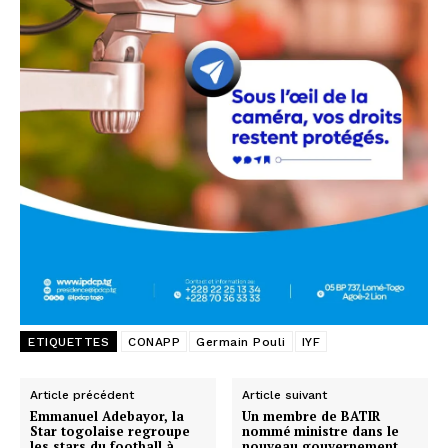
ETIQUETTES
CONAPP
Germain Pouli
IYF
Article précédent
Article suivant
Emmanuel Adebayor, la
Un membre de BATIR
Star togolaise regroupe
nommé ministre dans le
les stars du football à
nouveau gouvernement