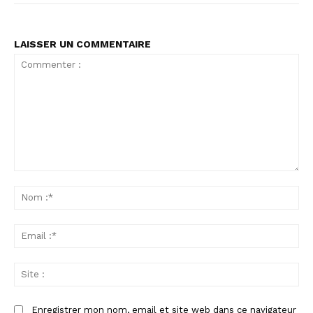
LAISSER UN COMMENTAIRE
Commenter
:
No
:*
Ema
:*
Sit
:
Enregistrer mon nom, email et site web dans ce navigateur