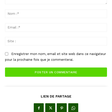
Commenter
:
No
:*
Ema
:*
Sit
:
Enregistrer mon nom, email et site web dans ce navigateur
pour la prochaine fois que je commenterai.
LIEN DE PARTAGE