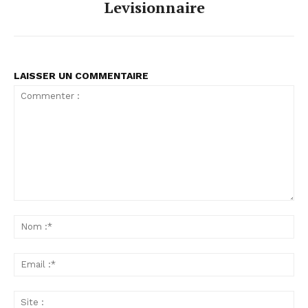
Levisionnaire
LAISSER UN COMMENTAIRE
Commenter
:
No
:*
Ema
:*
Sit