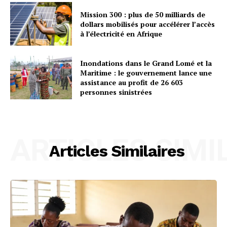
Mission 300 : plus de 50 milliards de
dollars mobilisés pour accélérer l’accès
à l’électricité en Afrique
Inondations dans le Grand Lomé et la
Maritime : le gouvernement lance une
assistance au profit de 26 603
personnes sinistrées
ARTICLES SIMI
Articles Similaires