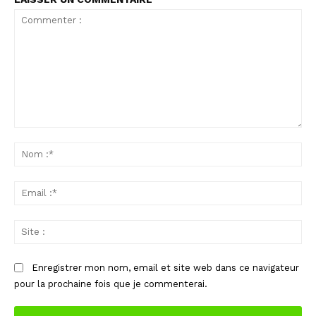
Commenter
:
No
:*
Ema
:*
Sit
:
Enregistrer mon nom, email et site web dans ce navigateur
pour la prochaine fois que je commenterai.