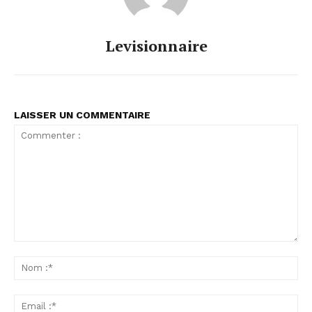
Levisionnaire
LAISSER UN COMMENTAIRE
Commenter
:
No
:*
Ema