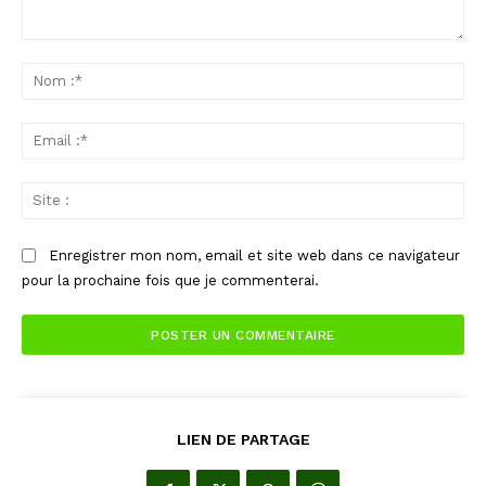
Commenter
:
No
:*
Ema
:*
Sit
:
Enregistrer mon nom, email et site web dans ce navigateur
pour la prochaine fois que je commenterai.
LIEN DE PARTAGE