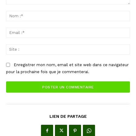
Commenter
:
No
:*
Ema
:*
Sit
:
Enregistrer mon nom, email et site web dans ce navigateur
pour la prochaine fois que je commenterai.
LIEN DE PARTAGE