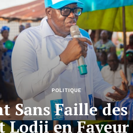
POLITIQUE
 Sans Faille des
t Lodji en Faveu