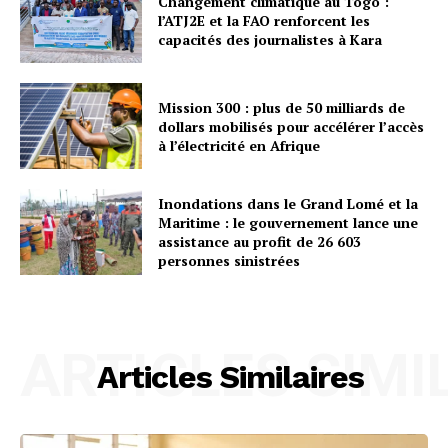
Changement climatique au Togo :
l’ATJ2E et la FAO renforcent les
capacités des journalistes à Kara
Mission 300 : plus de 50 milliards de
dollars mobilisés pour accélérer l’accès
à l’électricité en Afrique
Inondations dans le Grand Lomé et la
Maritime : le gouvernement lance une
assistance au profit de 26 603
personnes sinistrées
ARTICLES SIMI
Articles Similaires