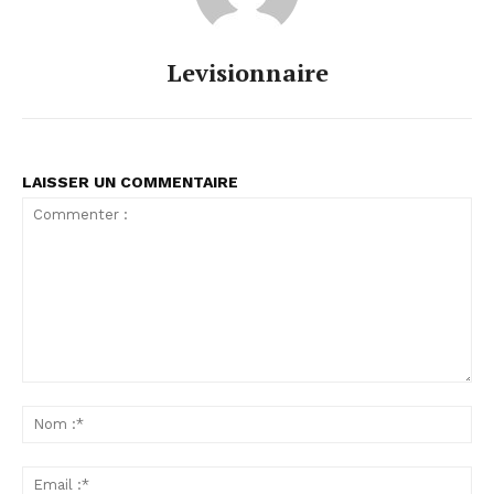
Levisionnaire
LAISSER UN COMMENTAIRE
Commenter
:
No
:*
Ema