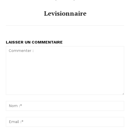
Levisionnaire
LAISSER UN COMMENTAIRE
Commenter
:
No
:*
Ema
:*