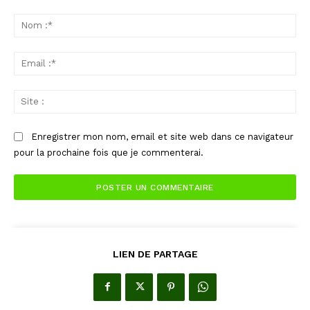
Commenter
:
No
:*
Ema
:*
Sit
:
Enregistrer mon nom, email et site web dans ce navigateur
pour la prochaine fois que je commenterai.
LIEN DE PARTAGE