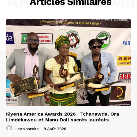
ARTICLES SIMI
Articles Similaires
Kiyena America Awards 2026 : Tchanawda, Ora
Limdèkawou et Manu Doll sacrés lauréats
Levisionnaire
-
9 Août 2026