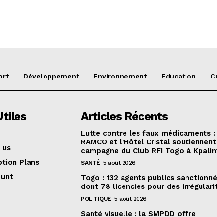
ort
Développement
Environnement
Education
C
Utiles
Articles Récents
Lutte contre les faux médicaments :
RAMCO et l’Hôtel Cristal soutiennent 
 us
campagne du Club RFI Togo à Kpali
ption Plans
SANTÉ
5 août 2026
ount
Togo : 132 agents publics sanctionné
dont 78 licenciés pour des irrégulari
POLITIQUE
5 août 2026
Santé visuelle : la SMPDD offre