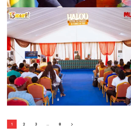
1
2
3
...
8