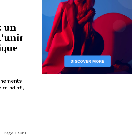
: un
’unir
ique
vénements
ire adjafi,
Page 1 sur 8