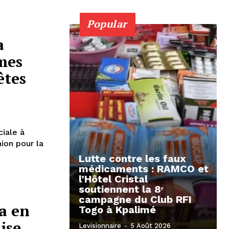
Popular
a
mes
êtes
ciale à
nion pour la
Lutte contre les faux
médicaments : RAMCO et
l’Hôtel Cristal
soutiennent la 8ᵉ
campagne du Club RFI
a en
Togo à Kpalimé
ise
Levisionnaire
-
5 Août 2026