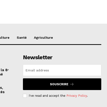
ulture
Santé
Agriculture
Newsletter
la 8ᵉ
mé
SOUSCRIRE
s,
tés
I've read and accept the
Privacy Policy
.