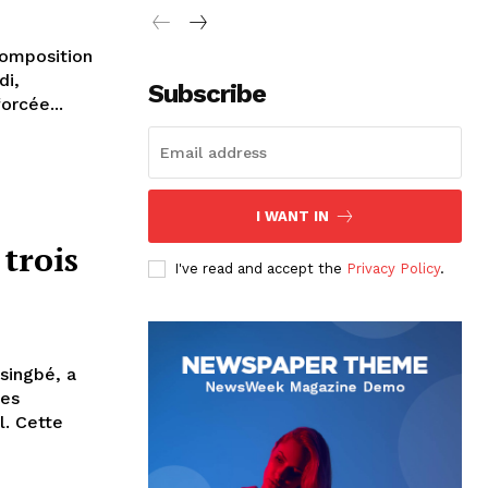
composition
di,
Subscribe
orcée...
I WANT IN
trois
I've read and accept the
Privacy Policy
.
singbé, a
les
te