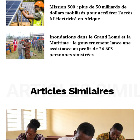
Mission 300 : plus de 50 milliards de
dollars mobilisés pour accélérer l’accès
à l’électricité en Afrique
Inondations dans le Grand Lomé et la
Maritime : le gouvernement lance une
assistance au profit de 26 603
personnes sinistrées
ARTICLES SIMI
Articles Similaires