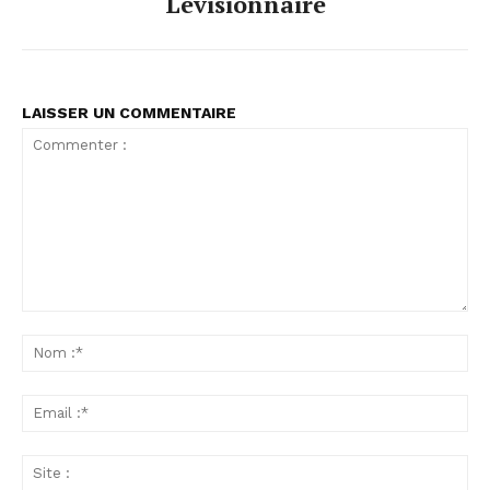
Levisionnaire
LAISSER UN COMMENTAIRE
Commenter
:
No
:*
Ema
:*
Sit
: