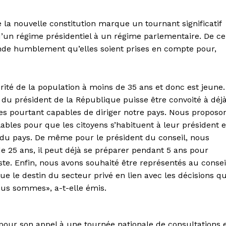
 la nouvelle constitution marque un tournant significatif
 d’un régime présidentiel à un régime parlementaire. De ce
emande humblement qu’elles soient prises en compte pour,
ité de la population à moins de 35 ans et donc est jeune.
l du président de la République puisse être convoité à déj
nes pourtant capables de diriger notre pays. Nous proposo
bles pour que les citoyens s’habituent à leur président e
 du pays. De même pour le président du conseil, nous
e 25 ans, il peut déjà se préparer pendant 5 ans pour
ste. Enfin, nous avons souhaité être représentés au consei
ue le destin du secteur privé en lien avec les décisions qu
us sommes», a-t-elle émis.
 pour son appel à une tournée nationale de consultations 