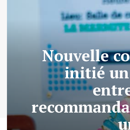
Nouvelle co
initié u
entr
recommandati
u