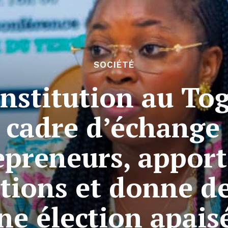
SOCIÉTÉ
nstitution au Tog
n cadre d’échange 
epreneurs, apport
ons et donne de
ne élection apais