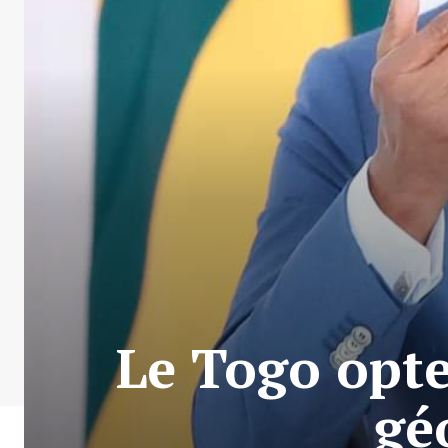
Le Togo opte
gé