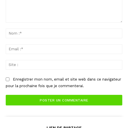
Commenter
:
No
:*
Ema
:*
Sit
:
Enregistrer mon nom, email et site web dans ce navigateur
pour la prochaine fois que je commenterai.
LIEN DE PARTAGE