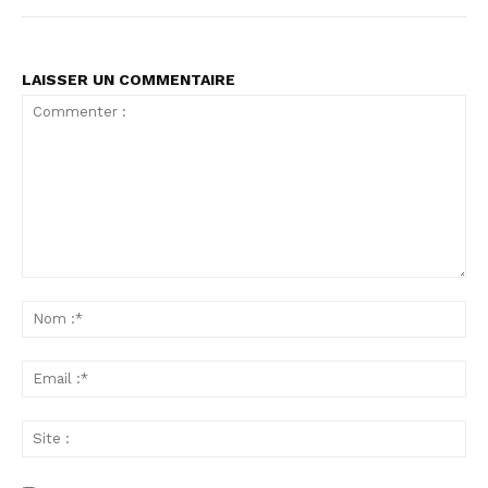
LAISSER UN COMMENTAIRE
Commenter
:
No
:*
Ema
:*
Sit
: